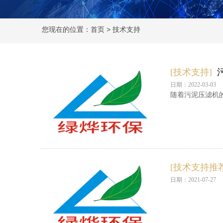
您现在的位置：
首页
>
技术支持
[技术支持]
日期：2022-03-03
随着污泥压滤机
[技术支持推荐
日期：2021-07-27