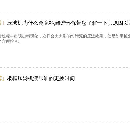
]
压滤机为什么会跑料,绿烨环保带您了解一下其原因以
行过程中出现抛料现象，这样会大大影响对污泥的压滤效果，但是如果检
个方便检查。
]
板框压滤机液压油的更换时间