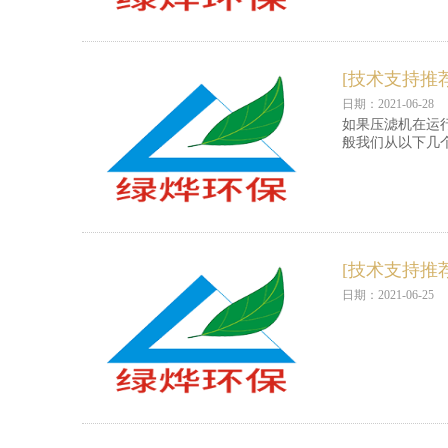
[技术支持推荐
日期：2021-06-28
如果压滤机在运
般我们从以下几
[技术支持推荐
日期：2021-06-25