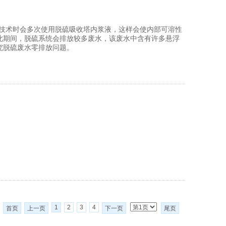
理技术时会多次使用脱硫吸收塔内浆液，这样会使内部可溶性
此期间，脱硫系统会排放较多废水，该废水中含有许多悬浮
究脱硫废水零排放问题。
。
1
2
3
4
首页
上一页
下一页
尾页