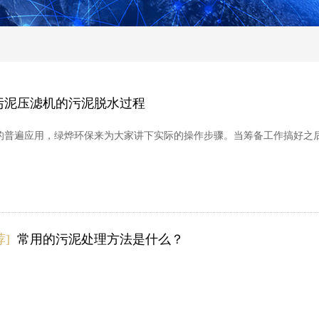
污泥压滤机的污泥脱水过程
的普遍应用，绿烨环保来为大家讲下实际的操作步骤。当筹备工作搞好之
]
常用的污泥处理方法是什么？