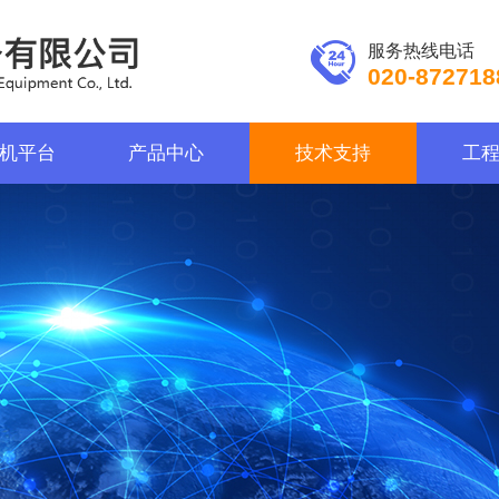
服务热线电话
020-872718
机平台
产品中心
技术支持
工