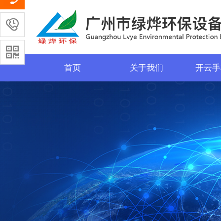


首页
关于我们
开云手
菜单名称