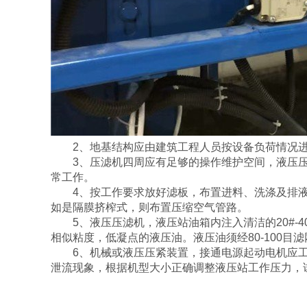
2、地基结构应由建筑工程人员按设备负荷情况进
3、压滤机四周应有足够的操作维护空间，液压压
常工作。
4、按工作要求放好滤板，布置进料、洗涤及排液
如是隔膜挤榨式，则布置压缩空气管路。
5、液压压滤机，液压站油箱内注入清洁的20#-40
相似粘度，低凝点的液压油。液压油须经80-100目
6、机械或液压压紧装置，接通电源起动电机应工
泄流现象，根据机型大小正确调整液压站工作压力，