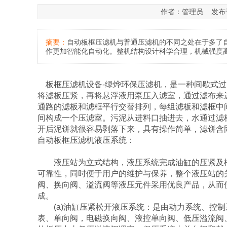
作者：管理员 发布于：20
摘要：
自动板框压滤机与普通压滤机的不同之处在于多了
作更加智能化自动化。整机结构设计科学合理，机械强度
板框压滤机设备-绿烨环保压滤机，是一种间歇式过
将滤板压紧，再将悬浮液用泵压入滤室，通过滤布来
通路的滤板和滤框平行交替排列，每组滤板和滤框中
间构成一个压滤室。污泥从进料口抽进去，水通过滤
开后泥饼就很容易剥落下来，具有操作简单，滤饼含
自动板框压滤机液压系统：
液压站为立式结构，液压系统完成油缸的压紧及松
可靠性，同时便于用户的维护与保养，整个液压站的
阀、换向阀、溢流阀等液压元件采用优良产品，从而
成。
(a)油缸压紧松开液压系统：是由动力系统、控制
表、单向阀，电磁换向阀、液控单向阀、低压溢流阀