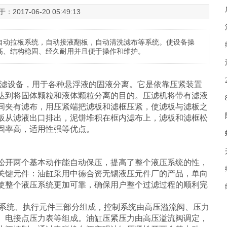
17-06-20 05:49:13
自动拉板系统，自动接液翻板，自动清洗滤布等系统。使设备操
高、结构稳固、经久耐用并且便于操作和维护。
滤设备，用于各种悬浮液的固液分离。它是依靠压紧装置
达到将固体颗粒和液体颗粒分离的目的。压滤机将带有滤液
间夹有滤布，用压紧端把滤板和滤框压紧，使滤板与滤板之
板从滤液出口排出，泥饼堆积在框内滤布上，滤板和滤框松
固率高，适用性强等优点。
开两个基本动作能自动保压，提高了整个液压系统的性，
关键元件：油缸采用中德合资无锡液压元件厂的产品，单向
使整个液压系统更加可靠，确保用户整个过滤过程的顺利完
系统、执行元件三部分组成，控制系统由高压溢流阀、压力
、电接点压力表等组成。油缸压紧压力由高压溢流阀调定，