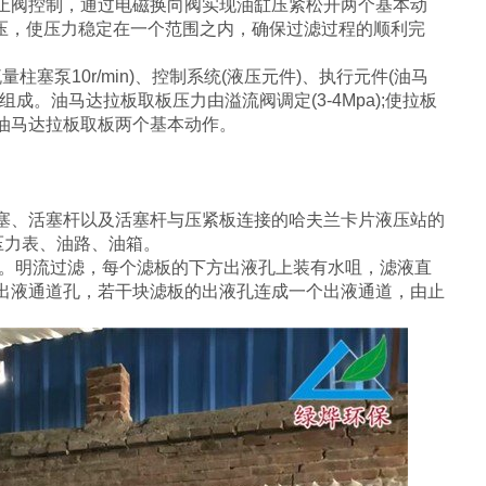
止阀控制，通过电磁换向阀实现油缸压紧松开两个基本动
补压，使压力稳定在一个范围之内，确保过滤过程的顺利完
塞泵10r/min)、控制系统(液压元件)、执行元件(油马
成。油马达拉板取板压力由溢流阀调定(3-4Mpa);使拉板
油马达拉板取板两个基本动作。
、活塞杆以及活塞杆与压紧板连接的哈夫兰卡片液压站的
压力表、油路、油箱。
。明流过滤，每个滤板的下方出液孔上装有水咀，滤液直
出液通道孔，若干块滤板的出液孔连成一个出液通道，由止