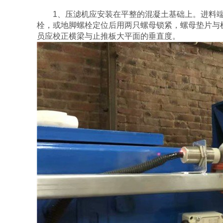
1、压滤机应安装在平整的混凝土基础上。进料端
栓，或地脚螺栓定位后用两只螺母锁紧，螺母垫片与
员应校正横梁与止推板大平面的垂直度。