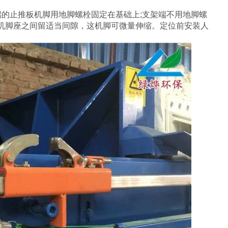
的止推板机脚用地脚螺栓固定在基础上;支架端不用地脚螺
机脚座之间留适当间隙，这机脚可微量伸缩。定位前安装人