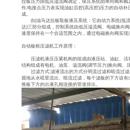
拉板压力由低压溢流阀调定，保压系统由单向阀和截
作;电接点压力表实现油缸后腔(高压腔)压力的自动
成。
(b)油马达拉板取板液压系统：它由动力系统(低流量柱
达)三部分组成，控制系统由低压溢流阀、电磁换向阀组
速度保持在一个合适范围之内，通过电磁换向阀实现
自动板框压滤机工作原理：
压滤机液压压紧机构的组成由液压站、油缸、活塞
结构组成有电机、油泵、溢流阀(调节压力)换向阀、
过滤方式:滤液流出的方式分明流过滤和暗流过滤
观地从水咀里流出。暗流过滤，每个滤板的下方设有
推板下方的出液孔相连接的管道排出。