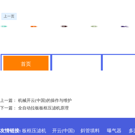
上一页
首页
关于我们
开云手机
开云(中国)
菜单名称
上一篇：
机械开云(中国)的操作与维护
下一篇：
全自动拉板板框压滤机原理
友情链接
:
板框压滤机
开云(中国)
斜管填料
曝气器
多