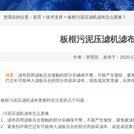
您现在的位置：
首页
>
技术支持
> 板框污泥压滤机滤布怎么更换？
板框污泥压滤机滤
作者：管理员 发布于：2020-12-1
摘要：
滤布四周滤板压合接触的部分应确保平整，不能产生皱纹，避
巴过长可能伸入滤板压合的部分而损坏滤布，或造成泥浆泄漏，应剪
板框污泥压滤机滤布更换时应注意的几个问题：
污泥压滤机滤布怎么更换
1、滤布四周滤板压合接触的部分应确保平整，不能产生皱纹，避免被滤
2、避免扣环尾巴过长可能伸入滤板压合的部分而损坏滤布，或造成泥浆