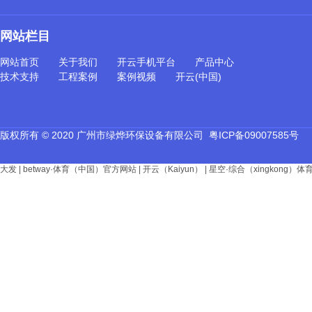
网站栏目
网站首页
关于我们
开云手机平台
产品中心
技术支持
工程案例
案例视频
开云(中国)
版权所有 © 2020 广州市绿烨环保设备有限公司
粤ICP备09007585号
大发
|
betway·体育（中国）官方网站
|
开云（Kaiyun）
|
星空·综合（xingkong）