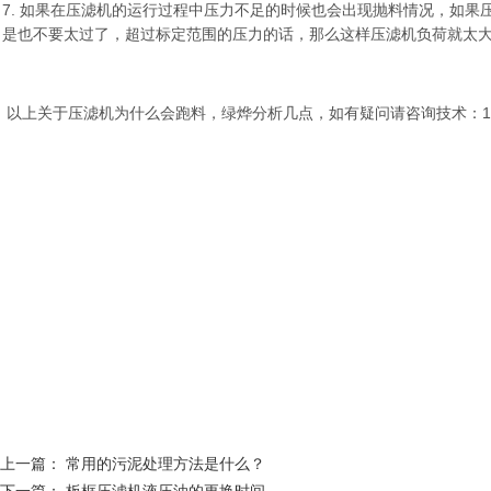
7. 如果在压滤机的运行过程中压力不足的时候也会出现抛料情况，如
是也不要太过了，超过标定范围的压力的话，那么这样压滤机负荷就太
以上关于压滤机为什么会跑料，绿烨分析几点，如有疑问请咨询技术：13602
上一篇：
常用的污泥处理方法是什么？