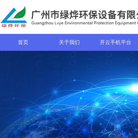
首页
关于我们
开云手机平台
菜单名称