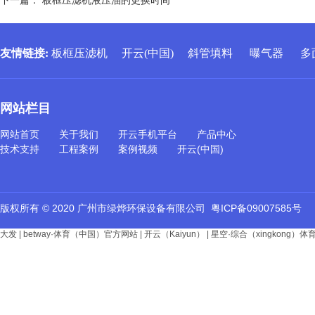
下一篇：
板框压滤机液压油的更换时间
友情链接
:
板框压滤机
开云(中国)
斜管填料
曝气器
多
网站栏目
网站首页
关于我们
开云手机平台
产品中心
技术支持
工程案例
案例视频
开云(中国)
版权所有 © 2020 广州市绿烨环保设备有限公司
粤ICP备09007585号
大发
|
betway·体育（中国）官方网站
|
开云（Kaiyun）
|
星空·综合（xingkong）