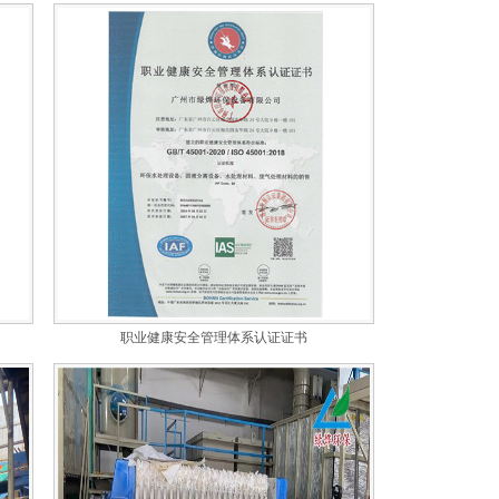
职业健康安全管理体系认证证书