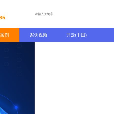
85
程案例
案例视频
开云(中国)