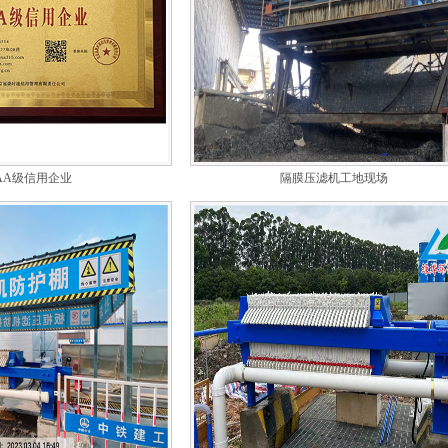
AA级信用企业
隔膜压滤机工地现场