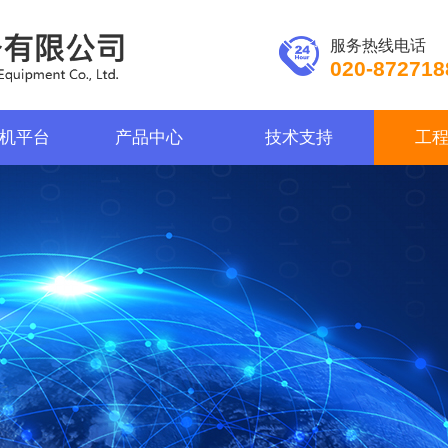
服务热线电话
020-872718
机平台
产品中心
技术支持
工