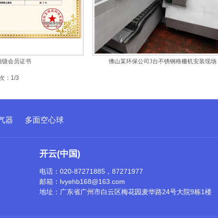
顶级会员证书
佛山某环保公司3台不锈钢格栅机安装现场
次：1/3
气器
多面空心球
开云(中国)
电话：020-87271885，87271977
邮箱：lvyehb168@163.com
地址：广东省广州市白云区梅花园麦华路24号大院9栋1楼