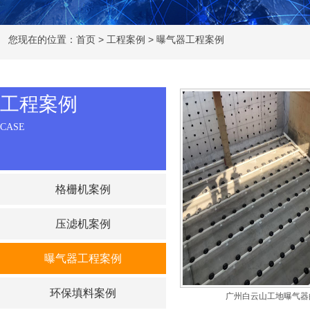
您现在的位置：
首页
>
工程案例
>
曝气器工程案例
工程案例
CASE
格栅机案例
压滤机案例
曝气器工程案例
环保填料案例
广州白云山工地曝气器