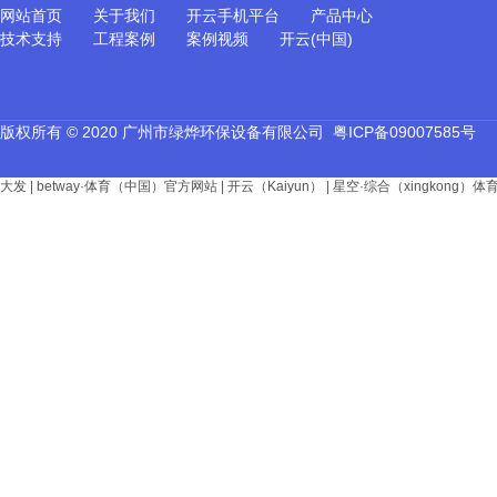
网站首页
关于我们
开云手机平台
产品中心
技术支持
工程案例
案例视频
开云(中国)
版权所有 © 2020 广州市绿烨环保设备有限公司
粤ICP备09007585号
大发
|
betway·体育（中国）官方网站
|
开云（Kaiyun）
|
星空·综合（xingkong）