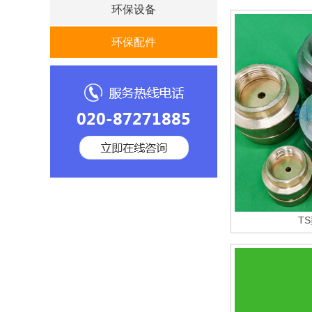
环保设备
环保配件
T