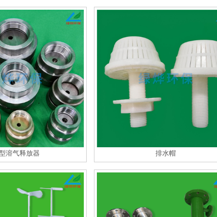
S型溶气释放器
排水帽