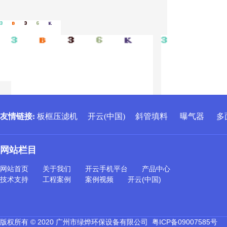
开云(中国)
不锈钢开
友情链接
:
板框压滤机
开云(中国)
斜管填料
曝气器
多
网站栏目
不锈钢机械格栅与环保工程公司合作
明门(中国)
网站首页
关于我们
开云手机平台
产品中心
技术支持
工程案例
案例视频
开云(中国)
版权所有 © 2020 广州市绿烨环保设备有限公司
粤ICP备09007585号
GSLY型开云(中国)
回转式