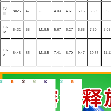
TJ-
8×25
47
--
4.03
4.61
5.15
5.60
5.98
III
TJ-
8×32
58
M18.5
5.67
6.27
6.88
7.50
8.09
IV
TJ-
8×48
85
M18.5
7.41
8.70
9.47
10.55
11.1
V