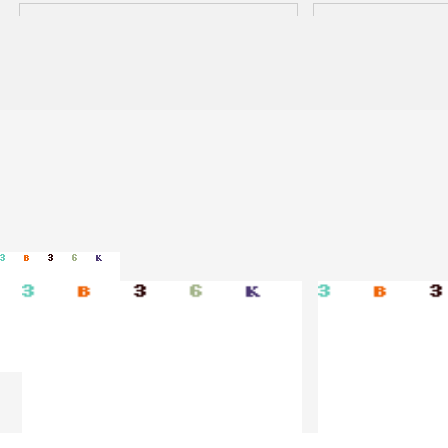
开云(中国)
不锈钢开