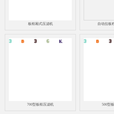
板框厢式压滤机
自动拉板
TJ型溶气释放器
TV型
700型板框压滤机
500型