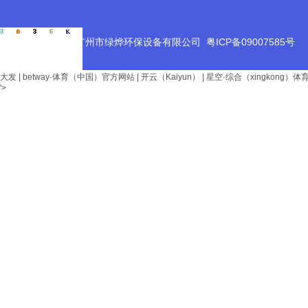
版权所有 © 2020 广州市绿烨环保设备有限公司
粤ICP备09007585号
陶瓷鲍尔环填料
弹
大发
|
betway·体育（中国）官方网站
|
开云（Kaiyun）
|
星空·综合（xingkong）
'>
回转式鼓风机
竖流