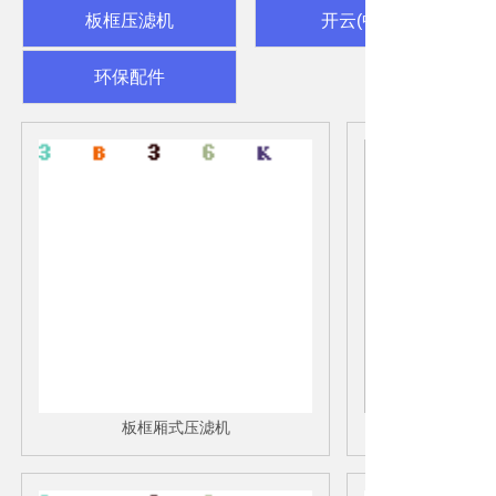
板框压滤机
开云(中国)
环保配件
板框厢式压滤机
自动拉板